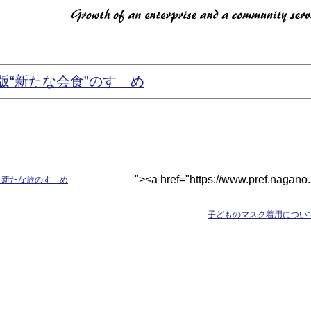
版“新たな会食”のすゝめ
"><a href="https://www.pref.nagano..
 新たな旅のすゝめ
子どものマスク着用につい