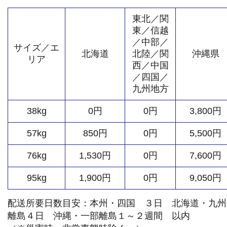
東北／関
東／信越
／中部／
サイズ／エ
北海道
北陸／関
沖縄県
リア
西／中国
／四国／
九州地方
38kg
0円
0円
3,800円
57kg
850円
0円
5,500円
76kg
1,530円
0円
7,600円
95kg
1,900円
0円
9,050円
配送所要日数目安：本州・四国 ３日 北海道・九州
離島４日 沖縄・一部離島１～２週間 以内