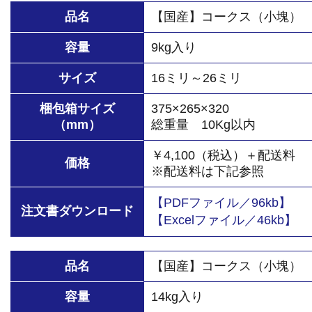
品名
【国産】コークス（小塊）
容量
9kg入り
サイズ
16ミリ～26ミリ
梱包箱サイズ
375×265×320
（mm）
総重量 10Kg以内
￥4,100（税込）＋配送料
価格
※配送料は下記参照
【PDFファイル／96kb】
注文書ダウンロード
【Excelファイル／46kb】
品名
【国産】コークス（小塊）
容量
14kg入り