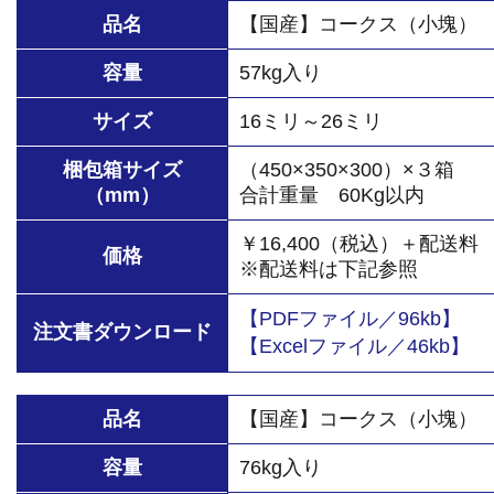
品名
【国産】コークス（小塊）
容量
57kg入り
サイズ
16ミリ～26ミリ
梱包箱サイズ
（450×350×300）×３箱
（mm）
合計重量 60Kg以内
￥16,400（税込）＋配送料
価格
※配送料は下記参照
【PDFファイル／96kb】
注文書ダウンロード
【Excelファイル／46kb】
品名
【国産】コークス（小塊）
容量
76kg入り