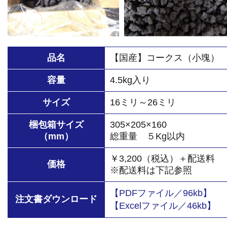
品名
【国産】コークス（小塊）
容量
4.5kg入り
サイズ
16ミリ～26ミリ
梱包箱サイズ
305×205×160
（mm）
総重量 ５Kg以内
￥3,200（税込）＋配送料
価格
※配送料は下記参照
【PDFファイル／96kb】
注文書ダウンロード
【Excelファイル／46kb】