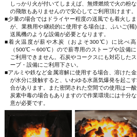
しっかり火が付いてしまえば、無煙燃焼で火の粉な
の飛散もありませんので安心してご利用頂けます。
■少量の場合ではドライヤー程度の送風でも着火しま
が、業務用や継続的に使用する場合は、ふいご(鞴)
送風機のような設備が必要となります。
■着火温度が薪や木炭（およそ300℃）に比べ高
（500℃～600℃）ので薪専用のストーブや設備
ご利用できません。石炭やコークスにも対応したス
ーブ・設備にご利用下さい。
■アルミや鉄など金属溶解に使用する場合、溶けた金
が水分に接触すると、いわゆる水蒸気爆発を起こす
合があります。また密閉された空間での使用は一酸
炭素中毒の場合もありますので作業環境には十分な
意が必要です。