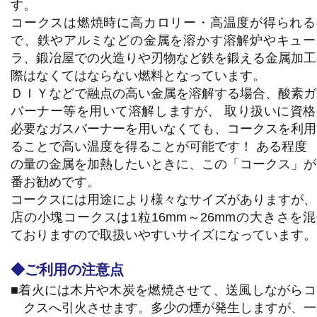
す。
コークスは燃焼時に高カロリー・高温度が得られる
で、鉄やアルミなどの金属を溶かす溶解炉やキュー
ラ、鍛冶屋での火造りや刃物など鉄を鍛える金属加工
際はなくてはならない燃料となっています。
ＤＩＹなどで融点の高い金属を溶解する場合、酸素ガ
バーナー等を用いて溶解しますが、 取り扱いに資格
必要なガスバーナーを用いなくても、コークスを利用
ることで高い温度を得ることが可能です！ ある程度
の量の金属を加熱したいときに、この「コークス」が
番お勧めです。
コークスには用途により様々なサイズがありますが、
店の小塊コークスは1粒16mm～26mmの大きさを
ておりますので取扱いやすいサイズになっています。
◆ご利用の注意点
■着火には木片や木炭を燃焼させて、送風しながらコ
クスへ引火させます。多少の煙が発生しますが、一