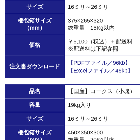
サイズ
16ミリ～26ミリ
梱包箱サイズ
375×265×320
（mm）
総重量 15Kg以内
￥5,100（税込）＋配送料
価格
※配送料は下記参照
【PDFファイル／96kb】
注文書ダウンロード
【Excelファイル／46kb】
品名
【国産】コークス（小塊）
容量
19kg入り
サイズ
16ミリ～26ミリ
梱包箱サイズ
450×350×300
（mm）
総重量 20Kg以内