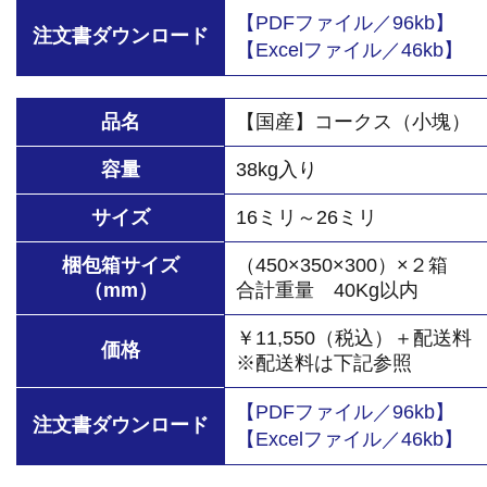
【PDFファイル／96kb】
注文書ダウンロード
【Excelファイル／46kb】
品名
【国産】コークス（小塊）
容量
38kg入り
サイズ
16ミリ～26ミリ
梱包箱サイズ
（450×350×300）×２箱
（mm）
合計重量 40Kg以内
￥11,550（税込）＋配送料
価格
※配送料は下記参照
【PDFファイル／96kb】
注文書ダウンロード
【Excelファイル／46kb】