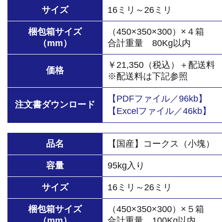
サイズ
16ミリ～26ミリ
梱包箱サイズ
（450×350×300）×４箱
（mm）
合計重量 80Kg以内
￥21,350（税込）＋配送料
価格
※配送料は下記参照
【PDFファイル／96kb】
注文書ダウンロード
【Excelファイル／46kb】
品名
【国産】コークス（小塊）
容量
95kg入り
サイズ
16ミリ～26ミリ
梱包箱サイズ
（450×350×300）×５箱
（mm）
合計重量 100Kg以内