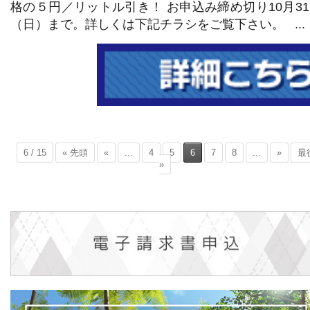
格の５円／リットル引き！ お申込み締め切り10月3
（日）まで。詳しくは下記チラシをご覧下さい。 ...
6 / 15
« 先頭
«
...
4
5
6
7
8
...
»
最
»